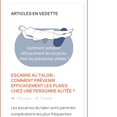
ARTICLES EN VEDETTE
ESCARRE AU TALON :
HYDRATATION 
COMMENT PRÉVENIR
PERSONNES ÂG
EFFICACEMENT LES PLAIES
CANICULE : NO
CHEZ UNE PERSONNE ALITÉE ?
134 vues
0
133 vues
0
Aimé
Découvrez pourqu
Les escarres du talon sont parmi les
doivent bien s'hy
complications les plus fréquentes
canicule, même e