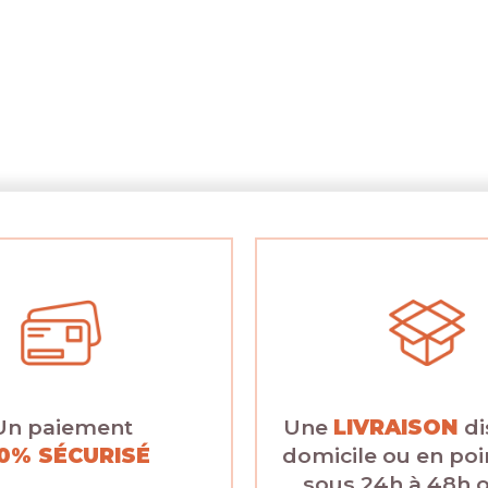
Un paiement
Une
LIVRAISON
di
0% SÉCURISÉ
domicile ou en poin
sous 24h à 48h 