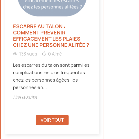
ESCARRE AU TALON :
HYDRATATION 
COMMENT PRÉVENIR
PERSONNES ÂG
EFFICACEMENT LES PLAIES
CANICULE : NO
CHEZ UNE PERSONNE ALITÉE ?
134 vues
0
133 vues
0
Aimé
Découvrez pourqu
Les escarres du talon sont parmi les
doivent bien s'hy
complications les plus fréquentes
canicule, même e
chez les personnes âgées, les
d'incontinence, e
personnes en...
Lire la suite
Lire la suite
VOIR TOUT