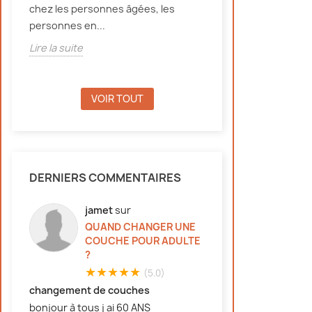
chez les personnes âgées, les
d'incontinence, e
personnes en...
Lire la suite
Lire la suite
VOIR TOUT
DERNIERS COMMENTAIRES
jamet
sur
QUAND CHANGER UNE
COUCHE POUR ADULTE
?
★★★★★
(5.0)
changement de couches
bonjour à tous j ai 60 ANS