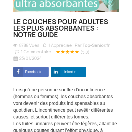
LE COUCHES POUR ADULTES
LES PLUS ABSORBANTES :
NOTRE GUIDE
8788 Vues
1
Appréciée
Par
Top-Senior.fr
★★★★★
1
Commentaire
(5.0)
23/01/2024
Facebook
LinkedIn
Lorsqu’une personne souffre d’incontinence
(hommes ou femmes), les couches absorbantes
vont devenir des produits indispensables au
quotidien. L’incontinence peut revêtir différentes
causes, et surtout différentes formes.
Les fuites urinaires peuvent être légères, allant de
quelques gouttes durant l’effort physique, à