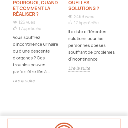
UT
POURQUOI, QUAND
QUELLES
A
ET COMMENT LA
SOLUTIONS ?
RÉALISER ?
2469 vues
126 vues
17
Appréciée
A 
1
Appréciée
ée
Il existe différentes
p
Vous souffrez
es,
solutions pour les
? 
d’incontinence urinaire
s
personnes obèses
di
ou d’une descente
souffrant de problèmes
c
d’organes ? Ces
d'incontinence
Li
troubles peuvent
Lire la suite
parfois être liés à...
Lire la suite