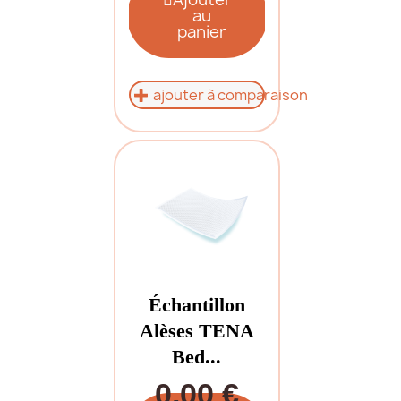
au
panier
ajouter à comparaison
Échantillon
Alèses TENA
Bed...
0,00 €