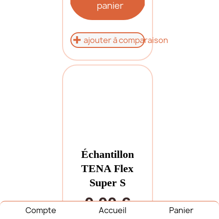
panier
ajouter à comparaison
Échantillon
TENA Flex
Super S
0,00 €
Compte
Accueil
Panier
Ajouter