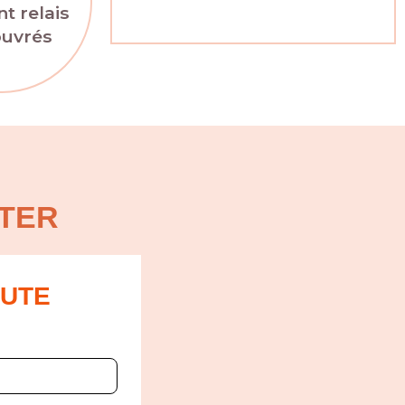
t relais
ouvrés
TER
OUTE