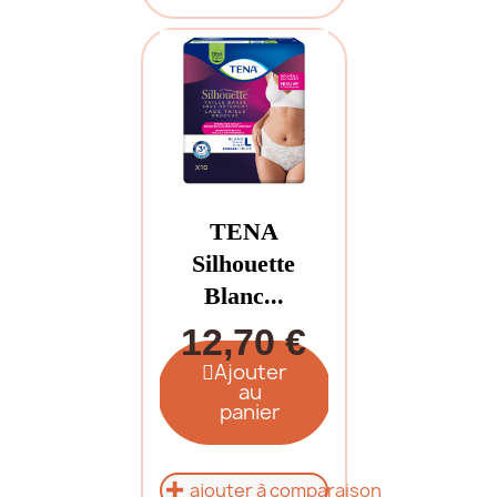
TENA
Silhouette
Blanc...
12,70 €
Ajouter
au
panier
ajouter à comparaison