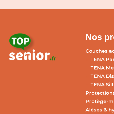
Nos pr
Couches ad
TENA Pa
TENA Me
TENA Dis
TENA Sil
Protection
Protège-m
Alèses & h