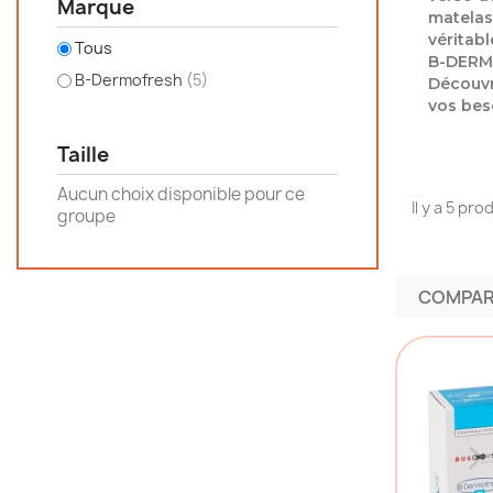
Marque
matelas 
véritab
Tous
B-DERMOF
B-Dermofresh
(5)
Découvr
vos beso
Taille
Aucun choix disponible pour ce
Il y a 5 pro
groupe
COMPAR