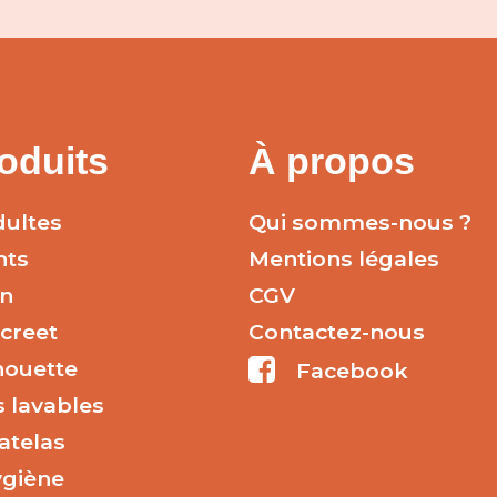
oduits
À propos
ultes
Qui sommes-nous ?
nts
Mentions légales
n
CGV
creet
Contactez-nous
houette
Facebook
s lavables
atelas
ygiène