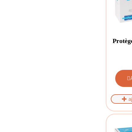
Protèg
a