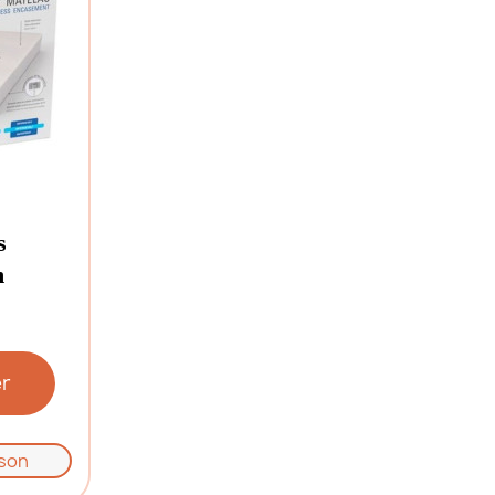
s
m
er
ison