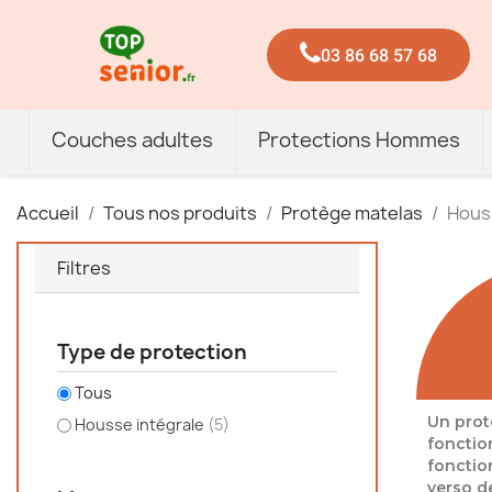
03 86 68 57 68
Couches adultes
Protections Hommes
Accueil
Tous nos produits
Protège matelas
Hous
Filtres
Type de protection
Tous
Un prot
Housse intégrale
(5)
fonctio
fonctio
verso de