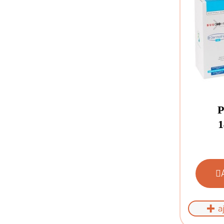
P
1
a