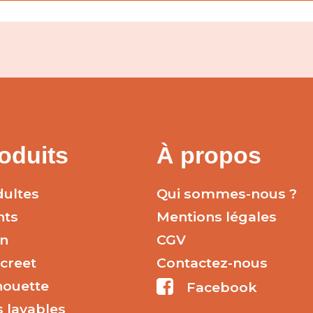
oduits
À propos
ultes
Qui sommes-nous ?
nts
Mentions légales
n
CGV
creet
Contactez-nous
houette
Facebook
s lavables