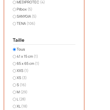
MEDIPROTEC
(4)
Pilbox
(5)
SANYGIA
(5)
TENA
(106)
Taille
Tous
41 x 15 cm
(1)
65 x 65 cm
(1)
XXS
(1)
XS
(3)
S
(16)
M
(29)
L
(28)
XL
(18)