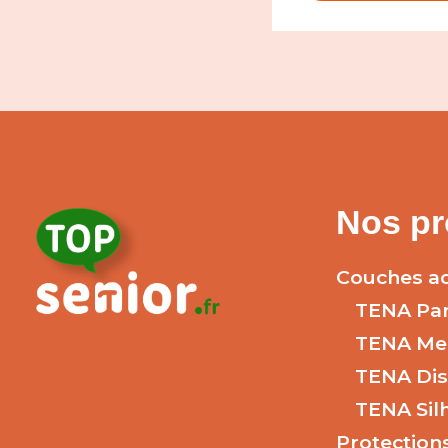
Nos pr
Couches ad
TENA Pa
TENA Me
TENA Dis
TENA Sil
Protection