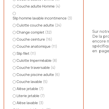
Couche adulte Homme
(4)
Slip homme lavable incontinence
(3)
Culotte couche adulte
(24)
Sur notr
Change complet
(32)
De la pr
Couche ceinture
(16)
encore 
spécifiq
Couche anatomique
(11)
en page 
Slip filet
(11)
Culotte Imperméable
(8)
Couche traversable
(4)
Couche piscine adulte
(6)
Couche lavable
(5)
Alèse jetable
(7)
Literie jetable
(7)
Alèse lavable
(3)