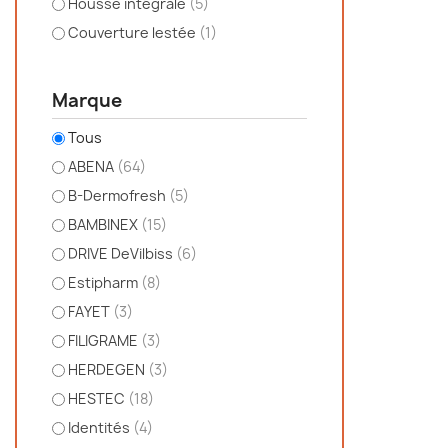
Housse intégrale
(5)
Couverture lestée
(1)
Marque
Tous
ABENA
(64)
B-Dermofresh
(5)
BAMBINEX
(15)
DRIVE DeVilbiss
(6)
Estipharm
(8)
FAYET
(3)
FILIGRAME
(3)
HERDEGEN
(3)
HESTEC
(18)
Identités
(4)