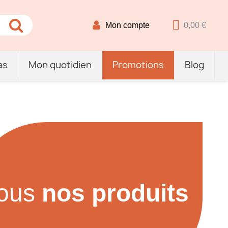
Mon compte
0,00 €
as
Mon quotidien
Promotions
Blog
ous
nos produits