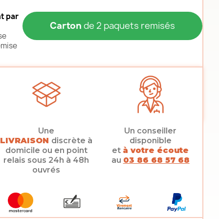
t par
Carton
de 2 paquets remisés
se
emise
Une
Un conseiller
LIVRAISON
discrète à
disponible
domicile ou en point
et
à votre écoute
relais sous 24h à 48h
au
03 86 68 57 68
ouvrés