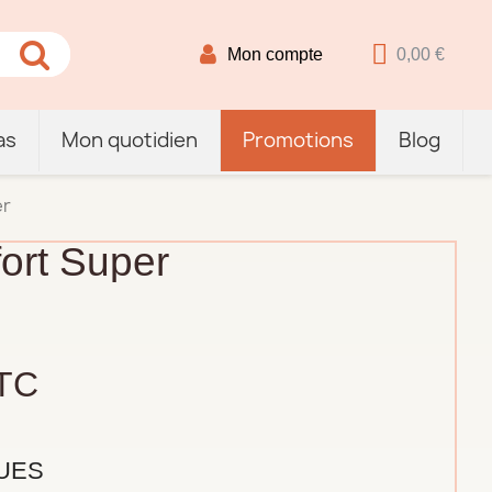
Mon compte
0,00 €
as
Mon quotidien
Promotions
Blog
er
rt Super
TC
UES