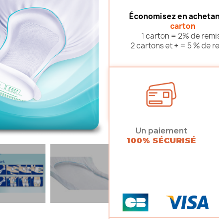
Économisez en achetan
carton
1 carton = 2% de remi
2 cartons et
+
= 5 % de r
Un paiement
100% SÉCURISÉ