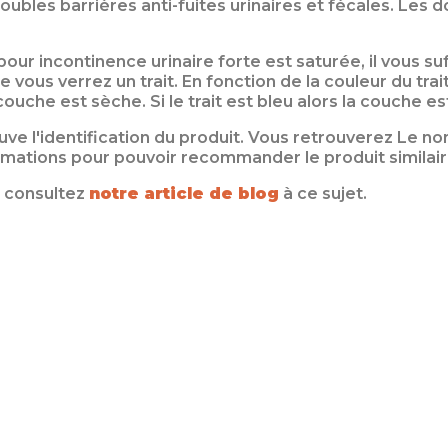
ubles barrières anti-fuites urinaires et fécales. Les
our incontinence urinaire forte est saturée, il vous suf
 vous verrez un trait. En fonction de la couleur du trai
ouche est sèche. Si le trait est bleu alors la couche e
uve l'identification du produit. Vous retrouverez Le n
nformations pour pouvoir recommander le produit similair
, consultez
notre article de blog
à ce sujet.