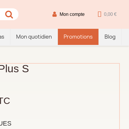
Mon compte
0,00 €
as
Mon quotidien
Promotions
Blog
Plus S
TC
UES