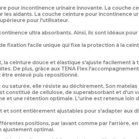
ure pour incontinence urinaire innovante. La couche 
r les aidants. La couche ceinture pour incontinence u
périeure pour l'utilisateur.
ontinence ultra absorbants. Ainsi, ils sont idéaux pou
fixation facile unique qui fixe la protection à la ceint
nt, la ceinture douce et élastique s'ajuste facilement 
ites. De plus, grâce aux TENA Flex l'accompagnement aux
t être enlevé puis repositionné.
c ou saturée, elle résiste au déchirement. Son matelas
st constitué de cellulose, de superabsorbant et d'un v
e et une rétention optimale. L'urine est retenue loin 
nt et sont entièrement ajustables pour s'adapter aux 
férentes positions, par lavant comme par l'arrière, en
n ajustement optimal.