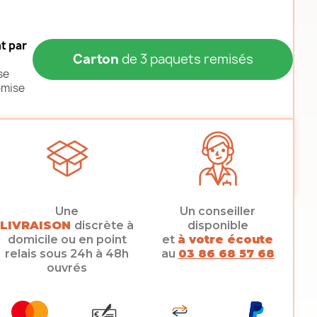
t par
Carton
de 3 paquets remisés
se
emise
Une
Un conseiller
LIVRAISON
discrète à
disponible
domicile ou en point
et
à votre écoute
relais sous 24h à 48h
au
03 86 68 57 68
ouvrés