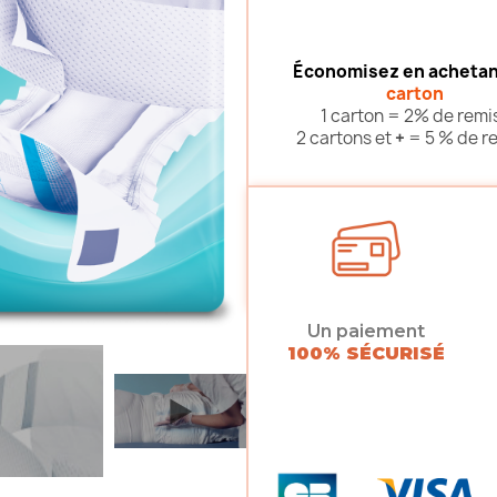
Économisez en achetan
carton
1 carton = 2% de remi
2 cartons et
+
= 5 % de r
Un paiement
100% SÉCURISÉ