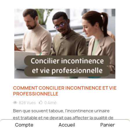
COMMENT CONCILIER INCONTINENCE ET VIE
PROFESSIONNELLE
828 Vues
0
Aimé
Bien que souvent taboue, l'incontinence urinaire
est traitable et ne devrait pas affecter la qualité de
Compte
Accueil
Panier
vie au travail.