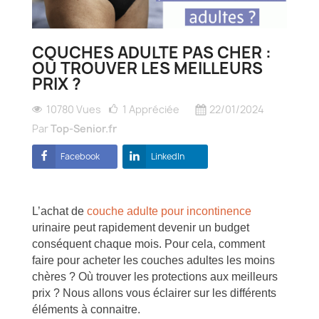
COUCHES ADULTE PAS CHER :
OÙ TROUVER LES MEILLEURS
PRIX ?
10780 Vues
1
Appréciée
22/01/2024
Par
Top-Senior.fr
Facebook
LinkedIn
L’achat de
couche adulte pour incontinence
urinaire peut rapidement devenir un budget
conséquent chaque mois. Pour cela, comment
faire pour acheter les couches adultes les moins
chères ? Où trouver les protections aux meilleurs
prix ? Nous allons vous éclairer sur les différents
éléments à connaitre.