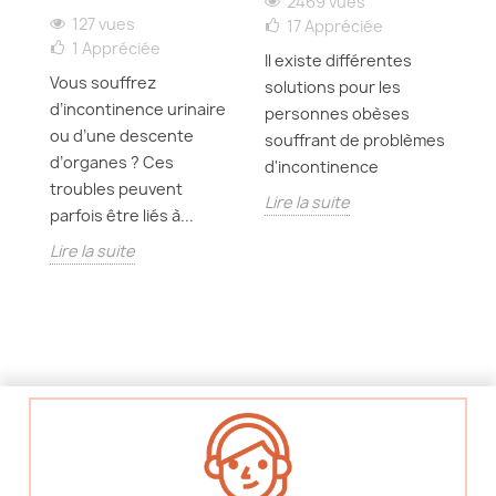
2469 vues
127 vues
17
Appréciée
A 
1
Appréciée
ée
Il existe différentes
p
Vous souffrez
es,
solutions pour les
? 
d’incontinence urinaire
s
personnes obèses
di
ou d’une descente
souffrant de problèmes
c
d’organes ? Ces
d'incontinence
Li
troubles peuvent
Lire la suite
parfois être liés à...
Lire la suite