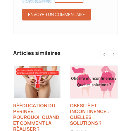
Articles similaires
RÉÉDUCATION DU
OBÉSITÉ ET
Q
PÉRINÉE :
INCONTINENCE :
P
UT
POURQUOI, QUAND
QUELLES
A
ET COMMENT LA
SOLUTIONS ?
RÉALISER ?