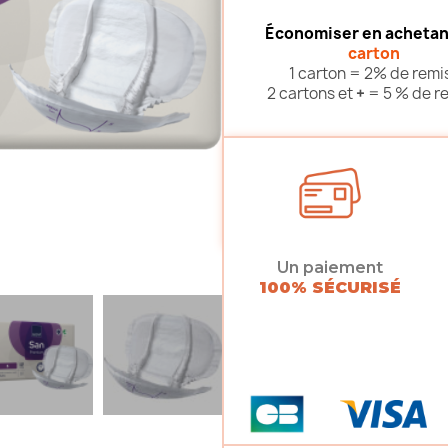
Économiser en achetan
carton
1 carton = 2% de remi
2 cartons et
+
= 5 % de r
Un paiement
100% SÉCURISÉ