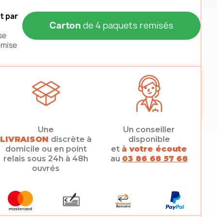
t par
Carton
de 4 paquets remisés
se
emise
Une
Un conseiller
LIVRAISON
discrète à
disponible
domicile ou en point
et
à votre écoute
relais sous 24h à 48h
au
03 86 68 57 68
ouvrés