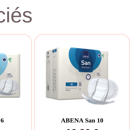
iés
 6
ABENA San 10