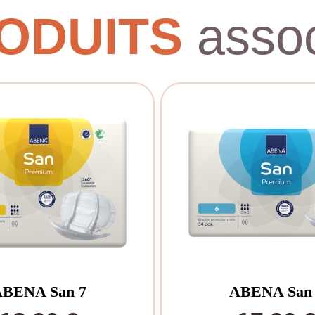
ODUITS
assoc
BENA San 7
ABENA San