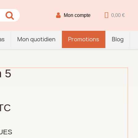
Mon compte
0,00 €
as
Mon quotidien
Promotions
Blog
 5
TC
UES