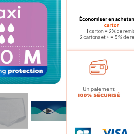
Économiser en achetan
carton
1 carton = 2% de remi
2 cartons et
+
= 5 % de r
Un paiement
100% SÉCURISÉ