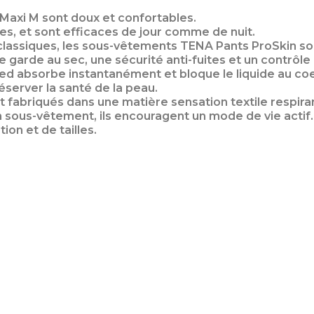
axi M sont doux et confortables.
s, et sont efficaces de jour comme de nuit.
classiques, les sous-vêtements TENA Pants ProSkin s
e garde au sec, une sécurité anti-fuites et un contrôle
ed absorbe instantanément et bloque le liquide au co
éserver la santé de la peau.
fabriqués dans une matière sensation textile respira
n sous-vêtement, ils encouragent un mode de vie acti
ion et de tailles.