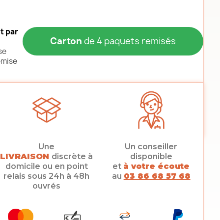
t par
Carton
de 4 paquets remisés
se
emise
Une
Un conseiller
LIVRAISON
discrète à
disponible
domicile ou en point
et
à votre écoute
relais sous 24h à 48h
au
03 86 68 57 68
ouvrés