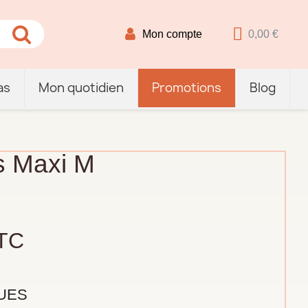
Mon compte
0,00 €
as
Mon quotidien
Promotions
Blog
s Maxi M
TC
UES