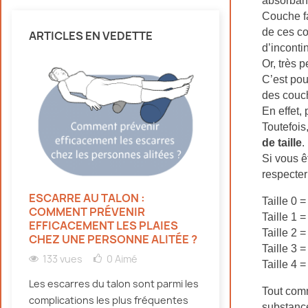
absorbant
Couche fa
de ces co
ARTICLES EN VEDETTE
d’inconti
Or, très 
C’est pou
des couc
En effet,
Toutefois
de taille
.
Si vous êt
respecter
ESCARRE AU TALON :
HYDRATATION 
Taille 0 
COMMENT PRÉVENIR
PERSONNES ÂG
Taille 1 
EFFICACEMENT LES PLAIES
CANICULE : NO
Taille 2 
CHEZ UNE PERSONNE ALITÉE ?
134 vues
0
Taille 3 
133 vues
0
Aimé
Taille 4 
Découvrez pourqu
Les escarres du talon sont parmi les
doivent bien s'hy
Tout com
complications les plus fréquentes
canicule, même e
substance