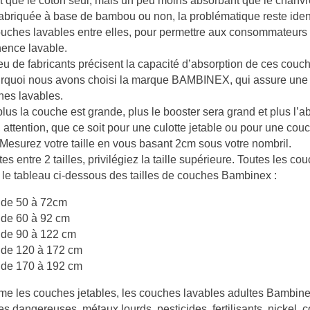
 que le coton seul, mais un peu moins absorbant que le chanvr
briquée à base de bambou ou non, la problématique reste identi
uches lavables entre elles, pour permettre aux consommateurs fi
nence lavable.
peu de fabricants précisent la capacité d’absorption de ces cou
rquoi nous avons choisi la marque BAMBINEX, qui assure une ca
hes lavables.
 plus la couche est grande, plus le booster sera grand et plus l’
, attention, que ce soit pour une culotte jetable ou pour une couch
 Mesurez votre taille en vous basant 2cm sous votre nombril.
es entre 2 tailles, privilégiez la taille supérieure. Toutes les co
 le tableau ci-dessous des tailles de couches Bambinex :
DES
RÉÉDUCATION DU PÉRINÉE :
= de 50 à 72cm
ÉES EN
POURQUOI, QUAND ET
= de 60 à 92 cm
S CONSEILS
COMMENT LA RÉALISER ?
= de 90 à 122 cm
Aimé
128 vues
1
Aimé
= de 120 à 172 cm
= de 170 à 192 cm
oi les seniors
Vous souffrez d’incontinence
L
drater pendant la
urinaire ou d’une descente
t
me les couches jetables, les couches lavables adultes Bambin
n cas
d’organes ? Ces troubles peuvent
p
s dangereuses, métaux lourds, pesticides, fertilisants, nickel, 