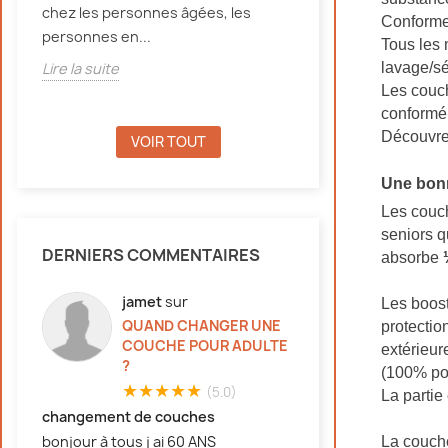
chez les personnes âgées, les
d'incontinence, e
Conforme
personnes en...
Tous les 
Lire la suite
lavage/sé
Lire la suite
Les couch
conformé
Découvre
VOIR TOUT
Une bonn
Les couch
seniors q
DERNIERS COMMENTAIRES
absorbe
jamet
sur
Les boost
QUAND CHANGER UNE
protectio
COUCHE POUR ADULTE
extérieur
?
(100% pol
★★★★★
(5.0)
La partie
changement de couches
bonjour à tous j ai 60 ANS
La couche