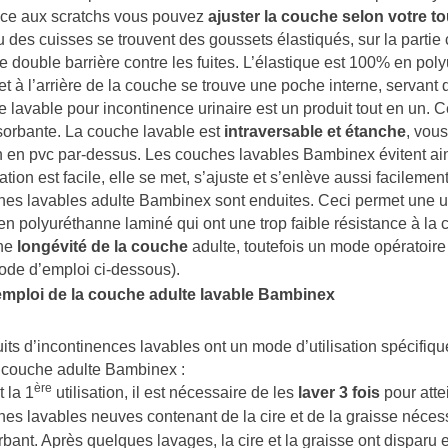
âce aux scratchs vous pouvez
ajuster la couche selon votre tou
 des cuisses se trouvent des goussets élastiqués, sur la partie cu
ne double barrière contre les fuites. L’élastique est 100% en pol
 et à l’arrière de la couche se trouve une poche interne, servant
 lavable pour incontinence urinaire est un produit tout en un. C
sorbante. La couche lavable est
intraversable et étanche
, vou
n en pvc par-dessus. Les couches lavables Bambinex évitent ainsi
sation est facile, elle se met, s’ajuste et s’enlève aussi facileme
es lavables adulte Bambinex sont enduites. Ceci permet une uti
en polyuréthanne laminé qui ont une trop faible résistance à la c
une
longévité de la couche
adulte, toutefois un mode opératoire 
mode d’emploi ci-dessous).
mploi de la couche adulte lavable Bambinex
its d’incontinences lavables ont un mode d’utilisation spécifiqu
 couche adulte Bambinex :
ère
 la 1
utilisation, il est nécessaire de les
laver 3 fois
pour att
es lavables neuves contenant de la cire et de la graisse nécess
bant. Après quelques lavages, la cire et la graisse ont disparu 