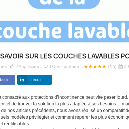
 SAVOIR SUR LES COUCHES LAVABLES P
★★★★★
Vues
2
Appréciée
1
Commentaire
30
(5.0)
ebook
LinkedIn
 consacré aux protections d’incontinence peut vite peser lourd, su
ntiel de trouver la solution la plus adaptée à ses besoins… ma
 de nos articles précédents, nous avons réalisé un comparatif 
quels modèles privilégier et comment repérer les plus économiqu
t réutilisables.