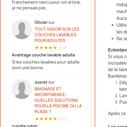
Franchement merci pour cet article,
indis
je ne pensais pas...
machi
Aucun
Olivier
sur
Utili
TOUT SAVOIR SUR LES
les d
COUCHES LAVABLES
Ne re
POUR ADULTES
★★★★★
(5.0)
Entretien
Avantage couche lavable adulte
Si vous c
Si les couches lavables pour adulte
incrustée
sont une bonne...
de le fai
Bambinex,
Jusret
sur
Dép
BAIGNADE ET
tam
INCONTINENCE :
Lan
QUELLES SOLUTIONS
Pui
POUR LA PISCINE OU LA
PLAGE ?
Après ce 
★★★★★
(5.0)
culotte robin
Les acce