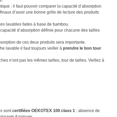
e.
que : il faut pouvoir comparer la capacité d’absorption
naux d’avoir une bonne grille de lecture des produits
ches lavables faites à base de bambou.
pacité d’absorption définie pour chacune des tailles
absorption de ces deux produits sera importante.
e lavable il faut toujours veiller à
prendre le bon tour
uches n’ont pas les mêmes tailles, tour de tailles. Veillez à
MALADIE DE PARKINSON :
FUITE URINAIRE CHEZ
COMMENT GÉRER
FEMME : TOUT CE QU’
L’INCONTINENCE URINAIRE ?
SAVOIR
232 vues
38
Aimé
210 vues
33
Aimé
’incontinence urinaire est un
Si vous êtes concernée p
rouble fréquent chez les
fuites urinaires, sachez 
ex sont
certifiées OEKOTEX 100 class 1
: absence de
ersonnes atteintes de la maladie
êtes loin d’être seule : p
colorants Azoïques.