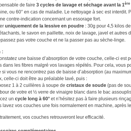
ère
pensable de faire
3 cycles de lavage et séchage avant la 1
ne, ou 60° en cas de maladie. Le nettoyage à sec est interdit. P
e contre-indication concernant un essorage fort.
ser
uniquement de la lessive en poudre
: 30g pour 4,5 kilos de
étachants, le savon en paillette, noix de lavage, javel et autres d
passez pas votre couche et ne la passer pas au sèche-linge.
 :
onstatez une baisse d’absorption de votre couche, celle-ci est pe
s dans les fibres malgré vos lavages répétés. Pour cela, vous po
re si vous ne rencontrez pas de baisse d’absorption (au maximum
 celle-ci doit être au préalable lavé, puis :
osez 1 à 2 cuillères à soupe de
cristaux de soude
(pas de sou
bour de votre et ½ verre de vinaigre blanc dans le bac assoupli
cez un
cycle long à 60°
et n’hésitez pas à faire plusieurs rinça
s lavez vos couches une fois normalement en machine, après l
traitement, vos couches retrouveront leur efficacité.
ssoires complémentaires