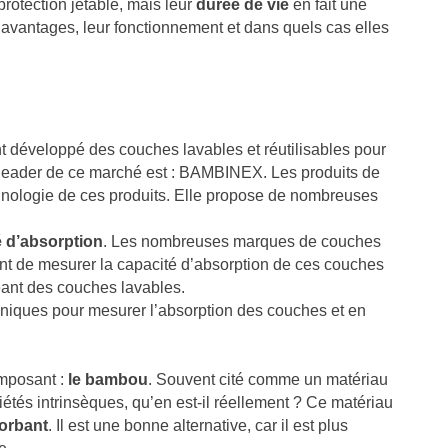
protection jetable, mais leur
durée de vie
en fait une
avantages, leur fonctionnement et dans quels cas elles
MALADIE DE PARKINSON :
FUITE URINAIRE CHEZ
COMMENT GÉRER
FEMME : TOUT CE QU’
L’INCONTINENCE URINAIRE ?
SAVOIR
 développé des couches lavables et réutilisables pour
232 vues
38
Aimé
210 vues
33
Aimé
 leader de ce marché est : BAMBINEX. Les produits de
’incontinence urinaire est un
Si vous êtes concernée p
chnologie de ces produits. Elle propose de nombreuses
rouble fréquent chez les
fuites urinaires, sachez 
ersonnes atteintes de la maladie
êtes loin d’être seule : p
é d’absorption
. Les nombreuses marques de couches
e Parkinson, notamment à...
des femmes en...
nt de mesurer la capacité d’absorption de ces couches
réant des couches lavables.
ire la suite
Lire la suite
niques pour mesurer l’absorption des couches et en
omposant :
le bambou
. Souvent cité comme un matériau
iétés intrinsèques, qu’en est-il réellement ? Ce matériau
orbant
. Il est une bonne alternative, car il est plus