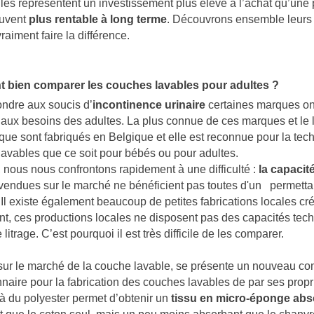
lles représentent un investissement plus élevé à l’achat qu’une 
ouvent
plus rentable à long terme
. Découvrons ensemble leurs 
raiment faire la différence.
DES
RÉÉDUCATION DU PÉRINÉE :
ÉES EN
POURQUOI, QUAND ET
bien comparer les couches lavables pour adultes ?
S CONSEILS
COMMENT LA RÉALISER ?
ndre aux soucis d’
incontinence urinaire
certaines marques ont
Aimé
128 vues
1
Aimé
aux besoins des adultes. La plus connue de ces marques et le
oi les seniors
Vous souffrez d’incontinence
L
que sont fabriqués en Belgique et elle est reconnue pour la te
drater pendant la
urinaire ou d’une descente
t
avables que ce soit pour bébés ou pour adultes.
n cas
d’organes ? Ces troubles peuvent
p
, nous nous confrontons rapidement à une difficulté :
la capacit
t comment...
parfois être liés à...
d
vendues sur le marché ne bénéficient pas toutes d'un permetta
 Il existe également beaucoup de petites fabrications locales c
Lire la suite
L
, ces productions locales ne disposent pas des capacités tech
 litrage. C’est pourquoi il est très difficile de les comparer.
sur le marché de la couche lavable, se présente un nouveau c
nnaire pour la fabrication des couches lavables de par ses propr
 du polyester permet d’obtenir un
tissu en micro-éponge abs