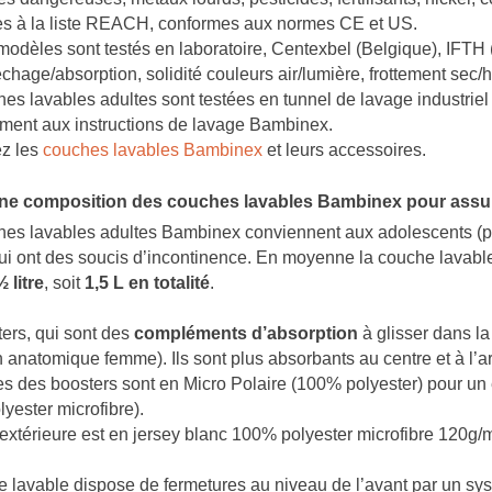
t comment...
parfois être liés à...
d
s à la liste REACH, conformes aux normes CE et US.
modèles sont testés en laboratoire, Centexbel (Belgique), IFTH
Lire la suite
L
chage/absorption, solidité couleurs air/lumière, frottement
sec/
es lavables adultes sont testées en tunnel de lavage industrie
ment aux instructions de lavage Bambinex.
z les
couches lavables Bambinex
et leurs accessoires.
e composition des couches lavables Bambinex pour assurer
es lavables adultes Bambinex conviennent aux adolescents (plus
ui ont des soucis d’incontinence. En moyenne la couche lavab
½ litre
, soit
1,5 L en totalité
.
ers, qui sont des
compléments d’absorption
à glisser dans l
n anatomique femme). Ils sont plus absorbants au centre et à l’ar
es des boosters sont en Micro Polaire (100% polyester) pour un e
yester microfibre).
 extérieure est en jersey blanc 100% polyester microfibre 120g
 lavable dispose de fermetures au niveau de l’avant par un sys