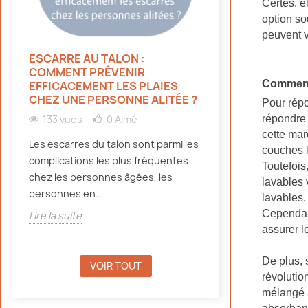
Certes, e
option s
peuvent v
ESCARRE AU TALON :
HYDRATATION 
COMMENT PRÉVENIR
PERSONNES ÂG
Comment 
EFFICACEMENT LES PLAIES
CANICULE : NO
CHEZ UNE PERSONNE ALITÉE ?
Pour répo
134 vues
0
répondre 
133 vues
0
Aimé
Découvrez pourqu
cette mar
Les escarres du talon sont parmi les
doivent bien s'hy
couches l
complications les plus fréquentes
canicule, même e
Toutefois
chez les personnes âgées, les
d'incontinence, e
lavables 
personnes en...
lavables.
Lire la suite
Cependant
Lire la suite
assurer le
De plus, 
VOIR TOUT
révolutio
mélangé à