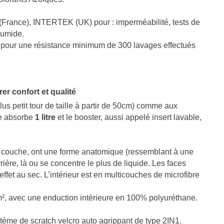
e Parkinson, notamment à...
des femmes en...
 (France), INTERTEK (UK) pour : imperméabilité, tests de
ire la suite
Lire la suite
humide.
l pour une résistance minimum de 300 lavages effectués
 confort et qualité
 petit tour de taille à partir de 50cm) comme aux
le absorbe
1 litre
et le booster, aussi appelé insert lavable,
a couche, ont une forme anatomique (ressemblant à une
rière, là ou se concentre le plus de liquide. Les faces
ffet au sec. L’intérieur est en multicouches de microfibre
/m², avec une enduction intérieure en 100% polyuréthane.
tème de scratch velcro auto agrippant de type 2IN1.