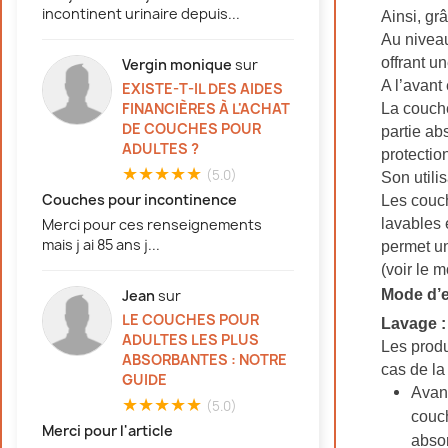
incontinent urinaire depuis...
Ainsi, gr
Au niveau
offrant u
Vergin monique
sur
A l’avant
EXISTE-T-IL DES AIDES
FINANCIÈRES À L'ACHAT
La couche
DE COUCHES POUR
partie ab
ADULTES ?
protectio
★★★★★
(5.0)
Son utili
Couches pour incontinence
Les couch
lavables 
Merci pour ces renseignements
mais j ai 85 ans j...
permet 
(voir le 
Mode d’e
Jean
sur
LE COUCHES POUR
Lavage :
ADULTES LES PLUS
Les produ
ABSORBANTES : NOTRE
cas de la
GUIDE
Avant
★★★★★
(5.0)
couch
Merci pour l'article
absor