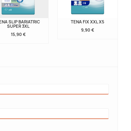
e Parkinson, notamment à...
des femmes en...
ire la suite
Lire la suite
ENA SLIP BARIATRIC
TENA FIX XXL X5
SUPER 3XL
9,90 €
15,90 €