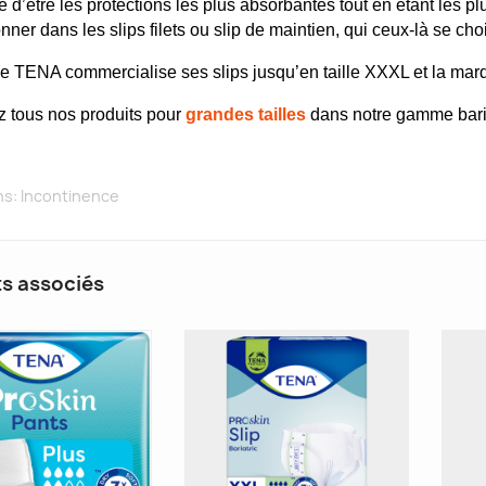
e d’être les protections les plus absorbantes tout en étant les
nner dans les slips filets ou slip de maintien, qui ceux-là se choi
 TENA commercialise ses slips jusqu’en taille XXXL et la mar
 tous nos produits pour
grandes tailles
dans notre gamme bariat
ns:
Incontinence
ts associés
DES
RÉÉDUCATION DU PÉRINÉE :
ÉES EN
POURQUOI, QUAND ET
S CONSEILS
COMMENT LA RÉALISER ?
Aimé
128 vues
1
Aimé
oi les seniors
Vous souffrez d’incontinence
L
drater pendant la
urinaire ou d’une descente
t
n cas
d’organes ? Ces troubles peuvent
p