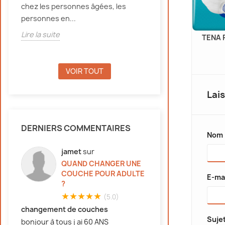
chez les personnes âgées, les
d'incontinence, e
personnes en...
Lire la suite
Lire la suite
PANTS XXL1
TENA FIX XXL - X25
TENA 
,90 €
44,50 €
22,25 €
50%
VOIR TOUT
Lai
DERNIERS COMMENTAIRES
Nom
jamet
sur
QUAND CHANGER UNE
COUCHE POUR ADULTE
E-ma
?
★★★★★
(5.0)
changement de couches
Suje
bonjour à tous j ai 60 ANS