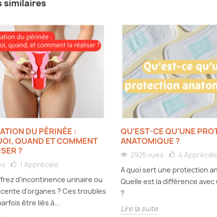
s similaires
TION DU PÉRINÉE :
QU'EST-CE QU'UNE PRO
OI, QUAND ET COMMENT
ANATOMIQUE ?
ISER ?
2925 vues
4
Apprécié
es
1
Appréciée
A quoi sert une protection a
frez d’incontinence urinaire ou
Quelle est la différence ave
cente d’organes ? Ces troubles
?
rfois être liés à...
Lire la suite