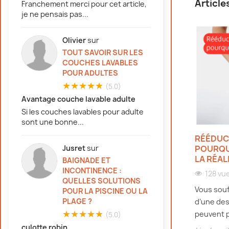
Article
Franchement merci pour cet article,
je ne pensais pas...
Olivier
sur
TOUT SAVOIR SUR LES
COUCHES LAVABLES
POUR ADULTES
★★★★★
(5.0)
Avantage couche lavable adulte
Si les couches lavables pour adulte
sont une bonne...
 :
COMMENT METTRE UNE COUCHE
RÉÉDUCA
ADULTE TENA ?
POURQU
Jusret
sur
LA RÉAL
BAIGNADE ET
354 vues
0
Appréciée
INCONTINENCE :
128 vu
es
En France, plusieurs millions de
QUELLES SOLUTIONS
Vous souf
POUR LA PISCINE OU LA
personnes sont concernées par
PLAGE ?
d’une des
mes
l’incontinence urinaire, selon Le Ministère
★★★★★
peuvent pa
(5.0)
de la...
culotte robin