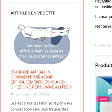
l’avantag
se positio
ARTICLES EN VEDETTE
La marque
Retrouvez
Publié da
Produi
ESCARRE AU TALON :
HYDRATATION 
COMMENT PRÉVENIR
PERSONNES ÂG
EFFICACEMENT LES PLAIES
CANICULE : NO
CHEZ UNE PERSONNE ALITÉE ?
134 vues
0
133 vues
0
Aimé
Découvrez pourqu
Les escarres du talon sont parmi les
doivent bien s'hy
complications les plus fréquentes
canicule, même e