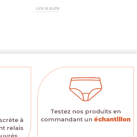
Li
Lire la suite
Testez nos produits en
commandant un
échantillon
scrète à
t relais
ouvrés