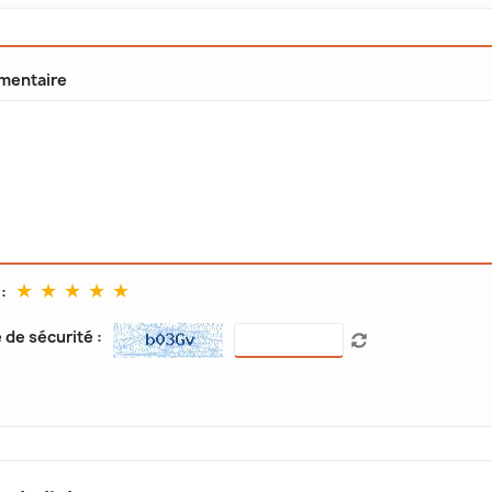
entaire
★
★
★
★
★
:
de sécurité :