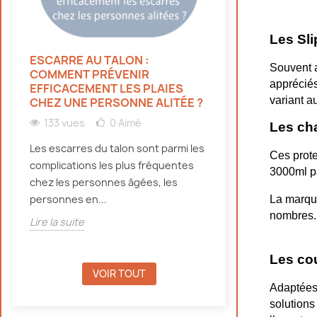
Les Sl
ESCARRE AU TALON :
HYDRATATION 
Souvent a
COMMENT PRÉVENIR
PERSONNES ÂG
appréciés
EFFICACEMENT LES PLAIES
CANICULE : NO
variant a
CHEZ UNE PERSONNE ALITÉE ?
134 vues
0
133 vues
0
Aimé
Les ch
Découvrez pourqu
Les escarres du talon sont parmi les
doivent bien s'hy
Ces prote
complications les plus fréquentes
canicule, même e
3000ml pa
chez les personnes âgées, les
d'incontinence, e
personnes en...
La marqu
Lire la suite
nombres.
Lire la suite
Les cou
VOIR TOUT
Adaptées 
solutions