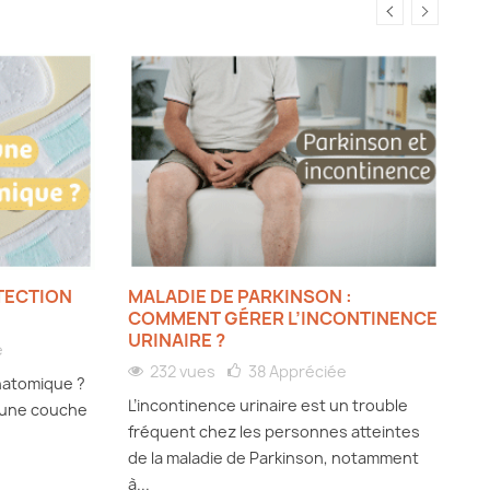
TECTION
MALADIE DE PARKINSON :
F
COMMENT GÉRER L’INCONTINENCE
T
URINAIRE ?
e
232 vues
38
Appréciée
natomique ?
Si
L’incontinence urinaire est un trouble
c une couche
ur
fréquent chez les personnes atteintes
d’
de la maladie de Parkinson, notamment
en
à...