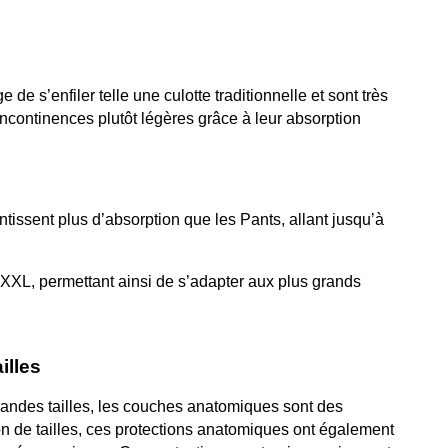
MALADIE DE PARKINSON :
FUITE URINAIRE CHEZ
 s’enfiler telle une culotte traditionnelle et sont très
COMMENT GÉRER
FEMME : TOUT CE QU’
continences plutôt légères grâce à leur absorption
L’INCONTINENCE URINAIRE ?
SAVOIR
232 vues
38
Aimé
210 vues
33
Aimé
’incontinence urinaire est un
Si vous êtes concernée p
rouble fréquent chez les
fuites urinaires, sachez 
issent plus d’absorption que les Pants, allant jusqu’à
ersonnes atteintes de la maladie
êtes loin d’être seule : p
e Parkinson, notamment à...
des femmes en...
XL, permettant ainsi de s’adapter aux plus grands
ire la suite
Lire la suite
illes
randes tailles, les couches anatomiques sont des
on de tailles, ces protections anatomiques ont également