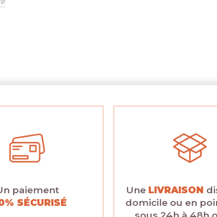
te
Un paiement
Une
LIVRAISON
di
0% SÉCURISÉ
domicile ou en poin
sous 24h à 48h 