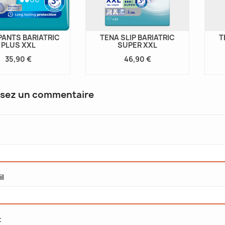
t comment...
parfois être liés à...
d
Lire la suite
L
PANTS BARIATRIC
TENA SLIP BARIATRIC
T
PLUS XXL
SUPER XXL
35,90 €
46,90 €
ssez un commentaire
il
t