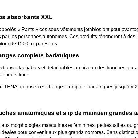
ips absorbants XXL
DES
RÉÉDUCATION DU PÉRINÉE :
ppelés « Pants » ces sous-vêtements jetables ont pour avantage de
ÉES EN
POURQUOI, QUAND ET
 par les personnes autonomes. Ces produits répondront à des in
S CONSEILS
COMMENT LA RÉALISER ?
utour de 1500 ml par Pants.
Aimé
128 vues
1
Aimé
anges complets bariatriques
oi les seniors
Vous souffrez d’incontinence
L
drater pendant la
urinaire ou d’une descente
t
ctions attachables et détachables au niveau des hanches, garant
n cas
d’organes ? Ces troubles peuvent
p
r protection.
t comment...
parfois être liés à...
d
e TENA propose ces changes complets bariatriques jusqu’en XX
Lire la suite
L
ches anatomiques et slip de maintien grandes ta
aux morphologies masculines et féminines, petites tailles ou g
 idéales pour convenir aux plus grands nombres. Sans distincti