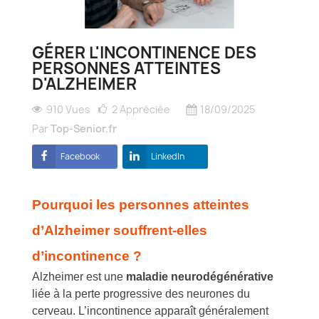
GÉRER L'INCONTINENCE DES
PERSONNES ATTEINTES
D'ALZHEIMER
910 Vues
2
Appréciée
18/09/2025
Par
Top-Senior.fr
Facebook
LinkedIn
Pourquoi les personnes atteintes
d’Alzheimer souffrent-elles
d’incontinence ?
Alzheimer est une
maladie neurodégénérative
liée à la perte progressive des neurones du
cerveau. L’incontinence apparaît généralement