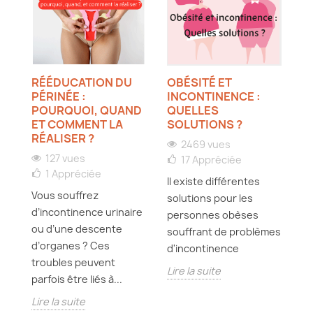
RÉÉDUCATION DU
OBÉSITÉ ET
Q
PÉRINÉE :
INCONTINENCE :
P
UT
POURQUOI, QUAND
QUELLES
A
ET COMMENT LA
SOLUTIONS ?
RÉALISER ?
2469 vues
127 vues
17
Appréciée
A 
1
Appréciée
ée
Il existe différentes
p
Vous souffrez
es,
solutions pour les
? 
d’incontinence urinaire
s
personnes obèses
di
ou d’une descente
souffrant de problèmes
c
d’organes ? Ces
d'incontinence
Li
troubles peuvent
Lire la suite
parfois être liés à...
Lire la suite