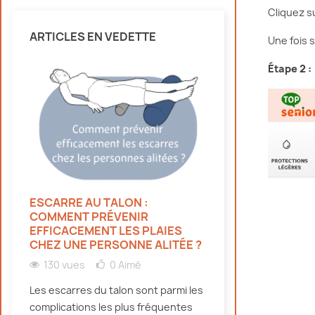
Cliquez s
ARTICLES EN VEDETTE
Une fois 
Étape 2 :
ESCARRE AU TALON :
HYDRATATION 
COMMENT PRÉVENIR
PERSONNES ÂG
EFFICACEMENT LES PLAIES
CANICULE : NO
CHEZ UNE PERSONNE ALITÉE ?
131 vues
0
130 vues
0
Aimé
Découvrez pourqu
Les escarres du talon sont parmi les
doivent bien s'hy
complications les plus fréquentes
canicule, même e