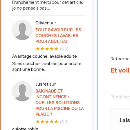
Franchement merci pour cet article,
je ne pensais pas...
Olivier
sur
TOUT SAVOIR SUR LES
COUCHES LAVABLES
POUR ADULTES
★★★★★
(5.0)
Avantage couche lavable adulte
Retournez
Si les couches lavables pour adulte
Et voi
sont une bonne...
Jusret
sur
BAIGNADE ET
Publié da
INCONTINENCE :
QUELLES SOLUTIONS
POUR LA PISCINE OU LA
PLAGE ?
Lai
★★★★★
(5.0)
culotte robin