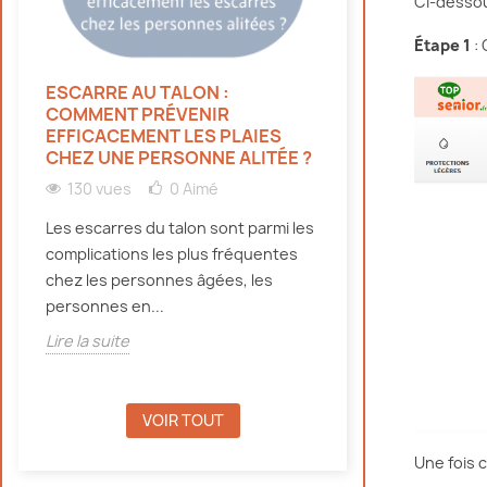
Ci-dessou
Étape 1
: 
ESCARRE AU TALON :
HYDRATATION 
COMMENT PRÉVENIR
PERSONNES ÂG
EFFICACEMENT LES PLAIES
CANICULE : NO
CHEZ UNE PERSONNE ALITÉE ?
131 vues
0
130 vues
0
Aimé
Découvrez pourqu
Les escarres du talon sont parmi les
doivent bien s'hy
complications les plus fréquentes
canicule, même e
chez les personnes âgées, les
d'incontinence, e
personnes en...
Lire la suite
Lire la suite
VOIR TOUT
Une fois 