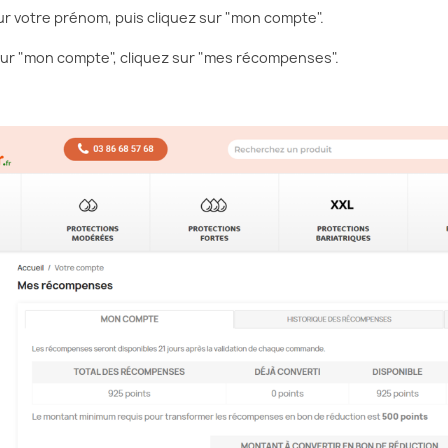
ur votre prénom, puis cliquez sur "mon compte".
sur "mon compte", cliquez sur "mes récompenses".
DES
RÉÉDUCATION DU PÉRINÉE :
ÉES EN
POURQUOI, QUAND ET
S CONSEILS
COMMENT LA RÉALISER ?
Aimé
126 vues
1
Aimé
oi les seniors
Vous souffrez d’incontinence
L
drater pendant la
urinaire ou d’une descente
t
n cas
d’organes ? Ces troubles peuvent
p