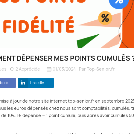
ENT DÉPENSER MES POINTS CUMULÉS 
ues
2
Appréciée
01/03/2024
Par
Top-Senior.fr
ebook
LinkedIn
 mise à jour de notre site internet top-senior.fr en septembre 2
 Tous les euros dépensés chez nous sont comptabilités, cumulés, 
 de 10€. 1€ dépensé = 1 point cumulé, puis après avoir cumulés 50