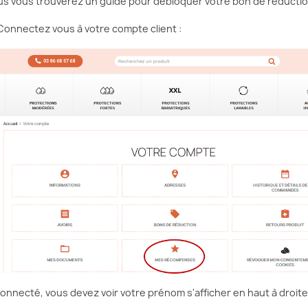
s vous trouverez un guide pour débloquer votre bon de réductio
Connectez vous à votre compte client :
DES
RÉÉDUCATION DU PÉRINÉE :
ÉES EN
POURQUOI, QUAND ET
S CONSEILS
COMMENT LA RÉALISER ?
Aimé
126 vues
1
Aimé
oi les seniors
Vous souffrez d’incontinence
L
drater pendant la
urinaire ou d’une descente
t
n cas
d’organes ? Ces troubles peuvent
p
t comment...
parfois être liés à...
d
Lire la suite
L
connecté, vous devez voir votre prénom s'afficher en haut à droit