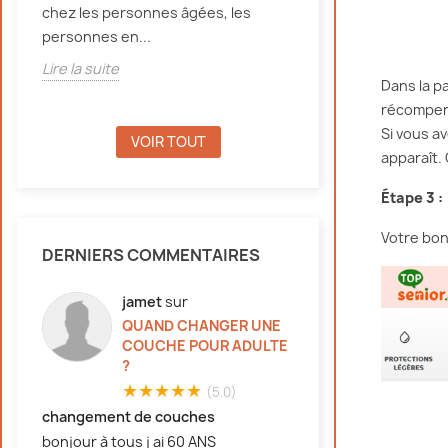
chez les personnes âgées, les
d'incontinence, e
personnes en...
Lire la suite
Lire la suite
Dans la p
récompen
Si vous a
VOIR TOUT
apparaît. 
Étape 3 :
Votre bon 
DERNIERS COMMENTAIRES
jamet
sur
QUAND CHANGER UNE
COUCHE POUR ADULTE
?
★★★★★
(5.0)
changement de couches
bonjour à tous j ai 60 ANS