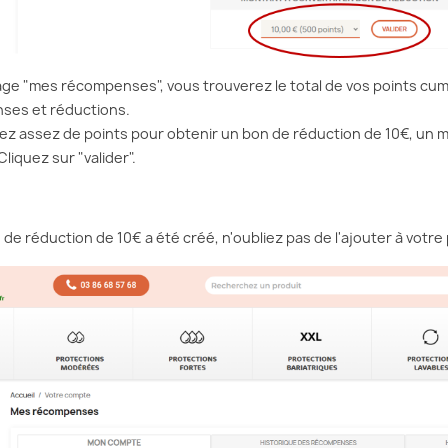
t comment...
parfois être liés à...
d
Lire la suite
L
age "mes récompenses", vous trouverez le total de vos points cumu
ses et réductions.
vez assez de points pour obtenir un bon de réduction de 10€, un m
Cliquez sur "valider".
de réduction de 10€ a été créé, n'oubliez pas de l'ajouter à votre 