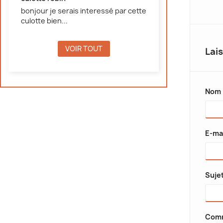
,75 €
50%
9,00 €
bonjour je serais interessé par cette
culotte bien...
VOIR TOUT
Lai
Nom
E-ma
Suje
Comm