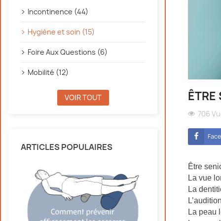
Incontinence (44)
Hygiène et soin (15)
Foire Aux Questions (6)
Mobilité (12)
ÊTRE 
VOIR TOUT
706 V
Fac
ARTICLES POPULAIRES
Être seni
La vue lo
La dentit
L’auditio
La peau l