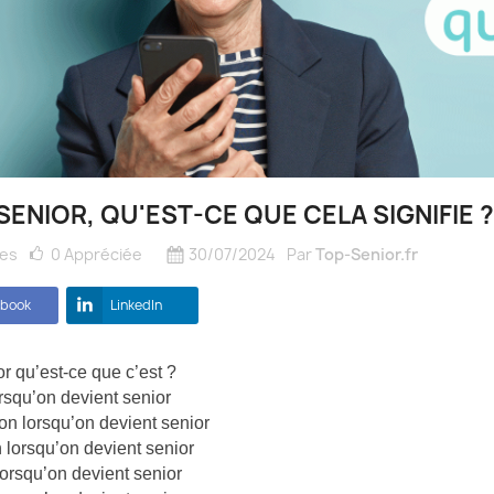
SENIOR, QU'EST-CE QUE CELA SIGNIFIE ?
ues
0
Appréciée
30/07/2024
Par
Top-Senior.fr
ebook
LinkedIn
or qu’est-ce que c’est ?
rsqu’on devient senior
ion lorsqu’on devient senior
n lorsqu’on devient senior
orsqu’on devient senior