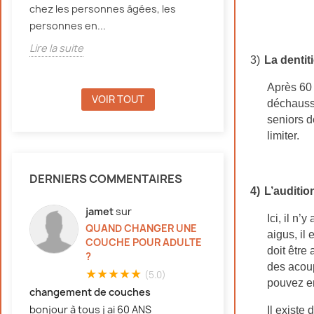
chez les personnes âgées, les
d'incontinence, e
personnes en...
Lire la suite
Lire la suite
3)
La dentit
Après 60 
VOIR TOUT
déchausse
seniors d
limiter.
DERNIERS COMMENTAIRES
4)
L’auditio
jamet
sur
Ici, il n
QUAND CHANGER UNE
aigus, il
COUCHE POUR ADULTE
doit être
?
des acoup
★★★★★
(5.0)
pouvez e
changement de couches
bonjour à tous j ai 60 ANS
Il existe