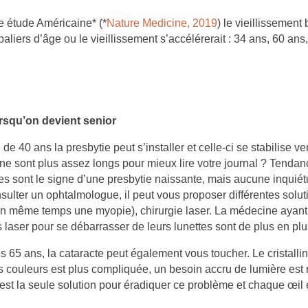
 étude Américaine* (*
Nature Medicine, 2019
) le vieillissement 
 paliers d’âge ou le vieillissement s’accélérerait : 34 ans, 60 ans
rsqu’on devient senior
 de 40 ans la presbytie peut s’installer et celle-ci se stabilise v
ne sont plus assez longs pour mieux lire votre journal ? Tendan
 sont le signe d’une presbytie naissante, mais aucune inquiét
sulter un ophtalmologue, il peut vous proposer différentes solutio
DES
RÉÉDUCATION DU PÉRINÉE :
ÉES EN
POURQUOI, QUAND ET
en même temps une myopie), chirurgie laser. La médecine ayant 
S CONSEILS
COMMENT LA RÉALISER ?
s laser pour se débarrasser de leurs lunettes sont de plus en pl
Aimé
126 vues
1
Aimé
s 65 ans, la cataracte peut également vous toucher. Le cristallin 
s couleurs est plus compliquée, un besoin accru de lumière est 
oi les seniors
Vous souffrez d’incontinence
L
 est la seule solution pour éradiquer ce problème et chaque œ
drater pendant la
urinaire ou d’une descente
t
n cas
d’organes ? Ces troubles peuvent
p