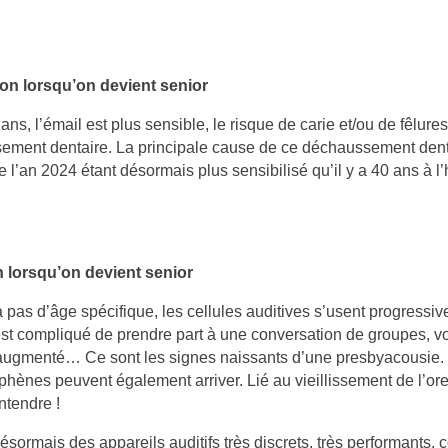
t comment...
parfois être liés à...
d
Lire la suite
L
ion lorsqu’on devient senior
ans, l’émail est plus sensible, le risque de carie et/ou de fêlur
ment dentaire. La principale cause de ce déchaussement denta
e l’an 2024 étant désormais plus sensibilisé qu’il y a 40 ans à 
n lorsqu’on devient senior
’y a pas d’âge spécifique, les cellules auditives s’usent progre
 est compliqué de prendre part à une conversation de groupes, vo
 augmenté… Ce sont les signes naissants d’une presbyacousie. S
hènes peuvent également arriver. Lié au vieillissement de l’or
ntendre !
 désormais des appareils auditifs très discrets, très performants