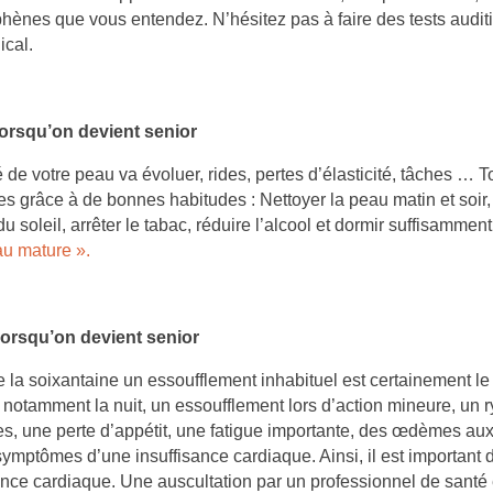
hènes que vous entendez. N’hésitez pas à faire des tests auditifs
ical.
orsqu’on devient senior
é de votre peau va évoluer, rides, pertes d’élasticité, tâches … 
 grâce à de bonnes habitudes : Nettoyer la peau matin et soir, 
du soleil, arrêter le tabac, réduire l’alcool et dormir suffisammen
au mature ».
orsqu’on devient senior
de la soixantaine un essoufflement inhabituel est certainement l
 notamment la nuit, un essoufflement lors d’action mineure, un 
s, une perte d’appétit, une fatigue importante, des œdèmes aux 
symptômes d’une insuffisance cardiaque. Ainsi, il est important
sance cardiaque. Une auscultation par un professionnel de santé