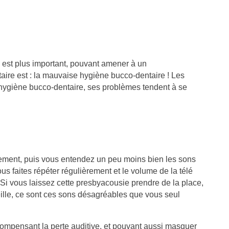
e Parkinson, notamment à...
des femmes en...
ire la suite
Lire la suite
es est plus important, pouvant amener à un
ire est : la mauvaise hygiène bucco-dentaire ! Les
l’hygiène bucco-dentaire, ses problèmes tendent à se
ssivement, puis vous entendez un peu moins bien les sons
us faites répéter régulièrement et le volume de la télé
i vous laissez cette presbyacousie prendre de la place,
eille, ce sont ces sons désagréables que vous seul
, compensant la perte auditive, et pouvant aussi masquer