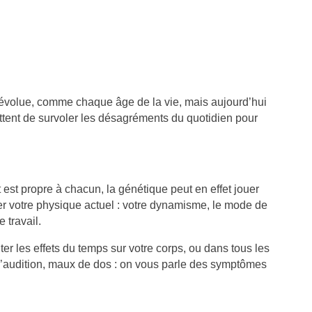
MALADIE DE PARKINSON :
FUITE URINAIRE CHEZ
COMMENT GÉRER
FEMME : TOUT CE QU’
L’INCONTINENCE URINAIRE ?
SAVOIR
 évolue, comme chaque âge de la vie, mais aujourd’hui
232 vues
38
Aimé
210 vues
33
Aimé
tent de survoler les désagréments du quotidien pour
’incontinence urinaire est un
Si vous êtes concernée p
rouble fréquent chez les
fuites urinaires, sachez 
ersonnes atteintes de la maladie
êtes loin d’être seule : p
e Parkinson, notamment à...
des femmes en...
t est propre à chacun, la génétique peut en effet jouer
ire la suite
Lire la suite
r votre physique actuel : votre dynamisme, le mode de
 travail.
er les effets du temps sur votre corps, ou dans tous les
l’audition, maux de dos : on vous parle des symptômes