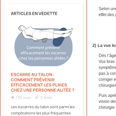
Selon une
ARTICLES EN VEDETTE
effet des
2)
La vue lo
Dès l’âge
Vos bras 
symptômes
pas à con
ESCARRE AU TALON :
HYDRATATION 
COMMENT PRÉVENIR
PERSONNES ÂG
corriger 
EFFICACEMENT LES PLAIES
CANICULE : NO
chirurgie
CHEZ UNE PERSONNE ALITÉE ?
131 vues
0
Puis aprè
130 vues
0
Aimé
vision de
Découvrez pourqu
Les escarres du talon sont parmi les
chirurgie
doivent bien s'hy
complications les plus fréquentes
canicule, même e