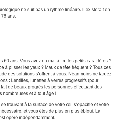
biologique ne suit pas un rythme linéaire. Il existerait en
, 78 ans.
ers 60 ans. Vous avez du mal à lire les petits caractères ?
ce à plisser les yeux ? Maux de tête fréquent ? Tous ces
ude des solutions s’offrent à vous. Néanmoins ne tardez
ns : Lentilles, lunettes à verres progressifs (pour
MALADIE DE PARKINSON :
FUITE URINAIRE CHEZ
COMMENT GÉRER
FEMME : TOUT CE QU’
fait de beaux progrès les personnes effectuant des
L’INCONTINENCE URINAIRE ?
SAVOIR
us nombreuses et à tout âge !
232 vues
38
Aimé
210 vues
33
Aimé
se trouvant à la surface de votre œil s’opacifie et votre
nécessaire, et vous êtes de plus en plus ébloui. La
’incontinence urinaire est un
Si vous êtes concernée p
il est opéré indépendamment.
rouble fréquent chez les
fuites urinaires, sachez 
ersonnes atteintes de la maladie
êtes loin d’être seule : p