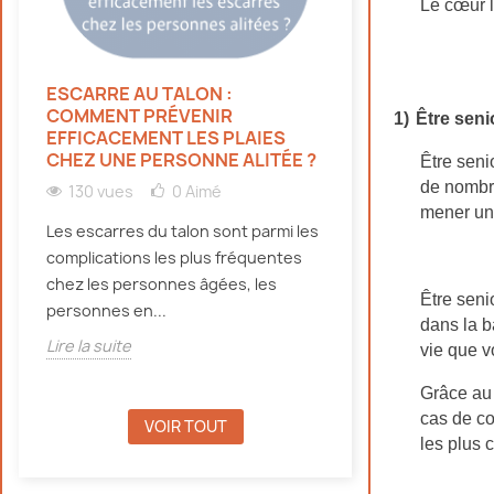
Le cœur l
ESCARRE AU TALON :
HYDRATATION 
COMMENT PRÉVENIR
PERSONNES ÂG
1)
Être seni
EFFICACEMENT LES PLAIES
CANICULE : NO
CHEZ UNE PERSONNE ALITÉE ?
Être seni
131 vues
0
de nombre
130 vues
0
Aimé
Découvrez pourqu
mener une
Les escarres du talon sont parmi les
doivent bien s'hy
complications les plus fréquentes
canicule, même e
chez les personnes âgées, les
d'incontinence, e
Être seni
personnes en...
Lire la suite
dans la b
Lire la suite
vie que v
Grâce au 
cas de co
VOIR TOUT
les plus