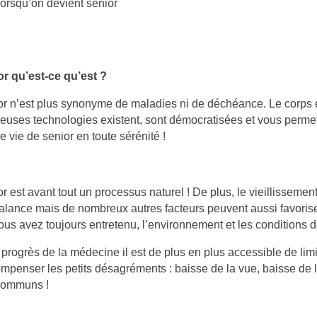
orsqu’on devient senior
DES
RÉÉDUCATION DU PÉRINÉE :
ÉES EN
POURQUOI, QUAND ET
or qu’est-ce qu’est ?
S CONSEILS
COMMENT LA RÉALISER ?
or n’est plus synonyme de maladies ni de déchéance. Le corps
Aimé
126 vues
1
Aimé
uses technologies existent, sont démocratisées et vous permet
oi les seniors
Vous souffrez d’incontinence
L
 vie de senior en toute sérénité !
drater pendant la
urinaire ou d’une descente
t
n cas
d’organes ? Ces troubles peuvent
p
t comment...
parfois être liés à...
d
or est avant tout un processus naturel ! De plus, le vieillissemen
Lire la suite
L
alance mais de nombreux autres facteurs peuvent aussi favorise
ous avez toujours entretenu, l’environnement et les conditions de
progrès de la médecine il est de plus en plus accessible de limit
mpenser les petits désagréments : baisse de la vue, baisse de 
 communs !