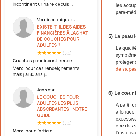
incontinent urinaire depuis...
les acoup
para-méd
Vergin monique
sur
EXISTE-T-IL DES AIDES
FINANCIÈRES À L'ACHAT
5)
La peau l
DE COUCHES POUR
ADULTES ?
La qualit
★★★★★
(5.0)
symptômes
Couches pour incontinence
protéger 
Merci pour ces renseignements
de sa pe
mais j ai 85 ans j...
Jean
sur
6)
Le cœur l
LE COUCHES POUR
ADULTES LES PLUS
A partir 
ABSORBANTES : NOTRE
allongée,
GUIDE
excessive
★★★★★
(5.0)
être des 
Merci pour l'article
l’insuffi