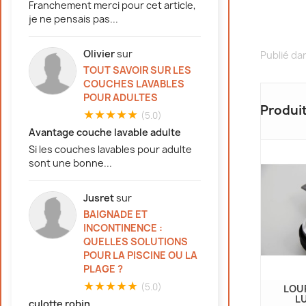
Franchement merci pour cet article,
je ne pensais pas...
Olivier
sur
Publié da
TOUT SAVOIR SUR LES
COUCHES LAVABLES
POUR ADULTES
Produi
★★★★★
(5.0)
Avantage couche lavable adulte
Si les couches lavables pour adulte
sont une bonne...
Jusret
sur
BAIGNADE ET
INCONTINENCE :
QUELLES SOLUTIONS
POUR LA PISCINE OU LA
PLAGE ?
★★★★★
(5.0)
 ABENA 250ML
BRUMISATEUR D'EAU
LOU
RECHARGEABLE 15 CL
L
culotte robin