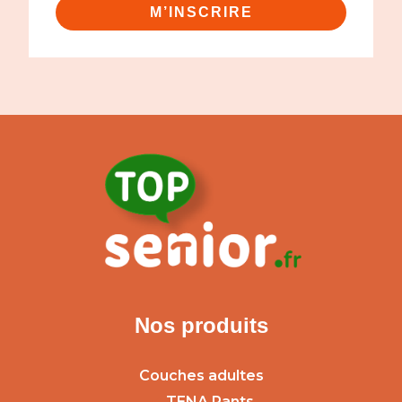
M’INSCRIRE
Nos produits
Couches adultes
TENA Pants