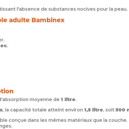
ntissant l'absence de substances nocives pour la peau.
ble adulte Bambinex
r.
sec
.
tion
é d'absorption moyenne de
1 litre
.
x
, la capacité totale atteint environ
1,5 litre
, soit
500 
ble conçue dans les mêmes matériaux que la couche. Il 
nges.