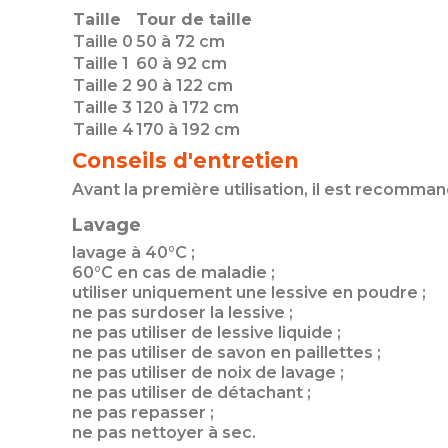
Taille
Tour de taille
Taille 0
50 à 72 cm
Taille 1
60 à 92 cm
Taille 2
90 à 122 cm
Taille 3
120 à 172 cm
Taille 4
170 à 192 cm
Conseils d'entretien
Avant la première utilisation, il est recomma
Lavage
lavage à 40°C ;
60°C en cas de maladie ;
utiliser uniquement une lessive en poudre ;
ne pas surdoser la lessive ;
ne pas utiliser de lessive liquide ;
ne pas utiliser de savon en paillettes ;
ne pas utiliser de noix de lavage ;
ne pas utiliser de détachant ;
ne pas repasser ;
ne pas nettoyer à sec.