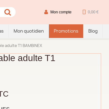
Mon compte
0,00 €
as
Mon quotidien
Promotions
Blog
le adulte T1 BAMBINEX
ble adulte T1
TC