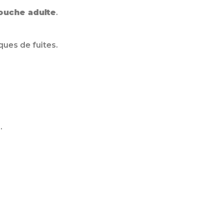
couche adulte
.
ques de fuites.
.