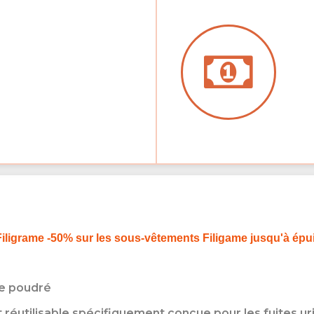
Filigrame -50% sur les sous-vêtements Filigame jusqu'à épu
se poudré
t réutilisable spécifiquement conçue pour les fuites uri