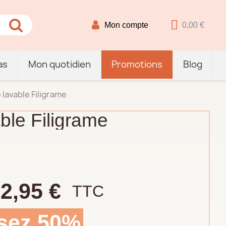
Mon compte
0,00 €
as
Mon quotidien
Promotions
Blog
 lavable Filigrame
able Filigrame
2,95 €
TTC
sez 50%