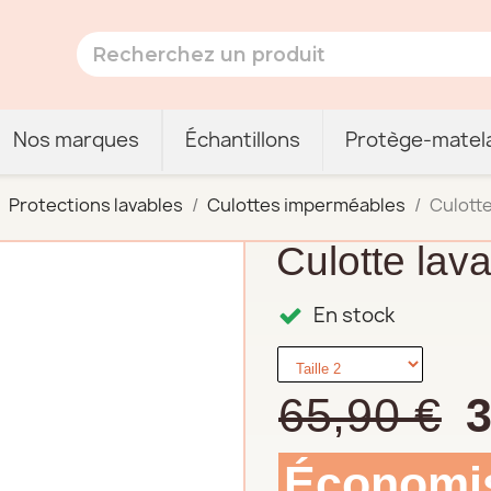
Nos marques
Échantillons
Protège-matel
Protections lavables
Culottes imperméables
Culotte
Culotte lav
En stock
65,90 €
3
Économi