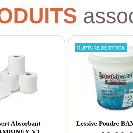
ODUITS
assoc
RUPTURE DE STOCK
sert Absorbant
Lessive Poudre B
AMBINEX X3