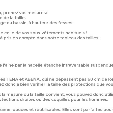
eux, prenez vos mesures:
 de la taille.
rge du bassin, à hauteur des fesses.
de celle de vos sous-vêtements habituels !
é pris en compte dans notre tableau des tailles :
de l'aine par la nacelle étanche intraversable suspend
es TENA et ABENA, qui ne dépassent pas 60 cm de long
z donc à bien vérifier la taille des protections que vou
s la mesure où la taille convient, vous pouvez donc uti
otections droites ou des coquilles pour les hommes.
ame, douces et réutilisables. Elles sont parfaites pour 