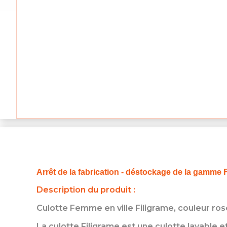
Arrêt de la fabrication - déstockage de la gamme 
Description du produit :
Culotte Femme en ville Filigrame, couleur ro
La culotte Filigrame est une culotte lavable e