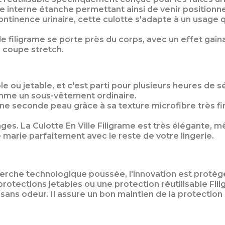
he interne étanche permettant ainsi de venir position
tinence urinaire, cette culotte s'adapte à un usage qu
e filigrame se porte près du corps, avec un effet gain
a coupe stretch.
ble ou jetable
,
et c'est parti pour plusieurs heures de sé
 comme un sous-vêtement ordinaire.
e seconde peau grâce à sa texture microfibre très fin
ages. La Culotte En Ville
Filigrame
est très élégante, m
e marie parfaitement avec le reste de votre lingerie.
cherche technologique poussée, l'innovation est protég
 protections jetables ou une protection réutilisable Fil
et sans odeur. Il assure un bon maintien de la protectio