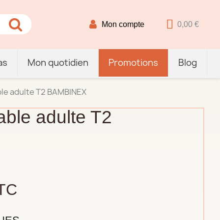
Mon compte
0,00 €
as
Mon quotidien
Promotions
Blog
le adulte T2 BAMBINEX
ble adulte T2
TC