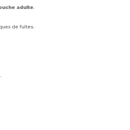
couche adulte
.
ques de fuites.
.