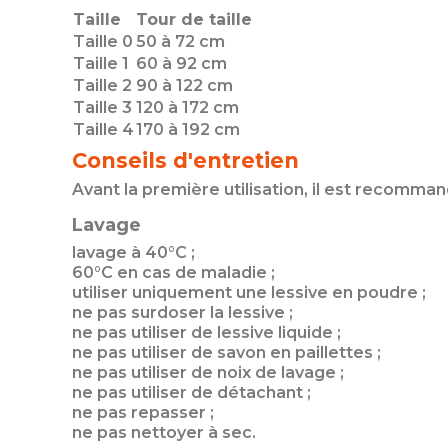
Taille
Tour de taille
Taille 0
50 à 72 cm
Taille 1
60 à 92 cm
Taille 2
90 à 122 cm
Taille 3
120 à 172 cm
Taille 4
170 à 192 cm
Conseils d'entretien
Avant la première utilisation, il est recomma
Lavage
lavage à 40°C ;
60°C en cas de maladie ;
utiliser uniquement une lessive en poudre ;
ne pas surdoser la lessive ;
ne pas utiliser de lessive liquide ;
ne pas utiliser de savon en paillettes ;
ne pas utiliser de noix de lavage ;
ne pas utiliser de détachant ;
ne pas repasser ;
ne pas nettoyer à sec.