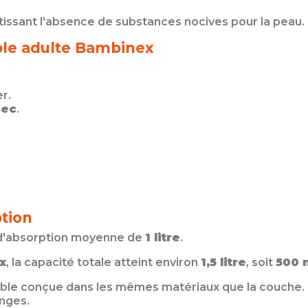
ntissant l'absence de substances nocives pour la peau.
ble adulte Bambinex
r.
sec
.
tion
é d'absorption moyenne de
1 litre
.
x
, la capacité totale atteint environ
1,5 litre
, soit
500 
ble conçue dans les mêmes matériaux que la couche. Il 
nges.