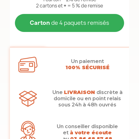
2 cartons et
+
= 5 % de remise
Carton
de 4 paquets remisés
Un paiement
100% SÉCURISÉ
Une
LIVRAISON
discrète à
domicile ou en point relais
sous 24h à 48h ouvrés
Un conseiller disponible
et
à votre écoute
au
03 86 68 57 68