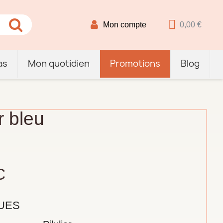
Mon compte
0,00 €
as
Mon quotidien
Promotions
Blog
r bleu
C
UES